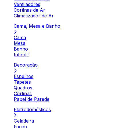
Ventiladores
Cortinas de Ar
Climatizador de Ar
Cama, Mesa e Banho
Cama
Mesa
Banho
Infantil
Decoração
Espelhos
Tapetes
Quadros
Cortinas
Papel de Parede
Eletrodomésticos
Geladeira
Fogão