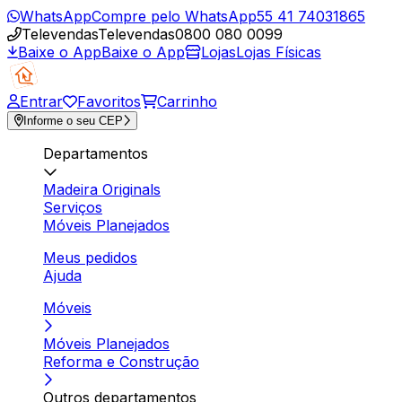
WhatsApp
Compre pelo WhatsApp
55 41 74031865
Televendas
Televendas
0800 080 0099
Baixe o App
Baixe o App
Lojas
Lojas Físicas
Entrar
Favoritos
Carrinho
Informe o seu CEP
Departamentos
Madeira Originals
Serviços
Móveis Planejados
Meus pedidos
Ajuda
Móveis
Móveis Planejados
Reforma e Construção
Outros departamentos