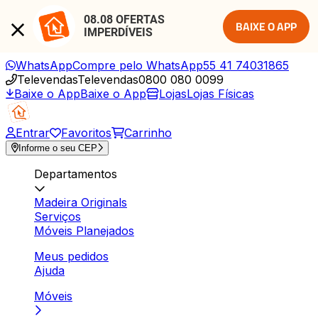
08.08 OFERTAS 
BAIXE O APP
IMPERDÍVEIS
WhatsApp
Compre pelo WhatsApp
55 41 74031865
Televendas
Televendas
0800 080 0099
Baixe o App
Baixe o App
Lojas
Lojas Físicas
Entrar
Favoritos
Carrinho
Informe o seu CEP
Departamentos
Madeira Originals
Serviços
Móveis Planejados
Meus pedidos
Ajuda
Móveis