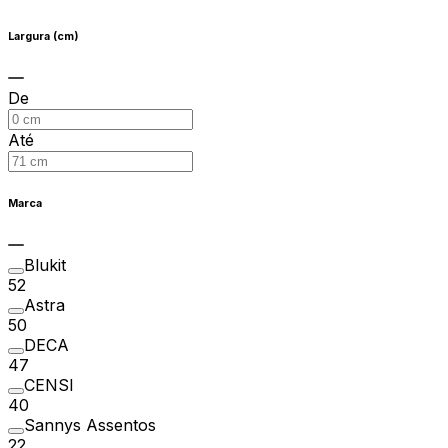
Largura (cm)
De
Até
Marca
Blukit
52
Astra
50
DECA
47
CENSI
40
Sannys Assentos
22