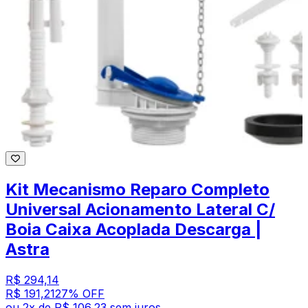
Kit Mecanismo Reparo Completo
Universal Acionamento Lateral C/
Boia Caixa Acoplada Descarga |
Astra
R$ 294,14
R$ 191,21
27
% OFF
ou
2
x de
R$ 106,23
sem juros