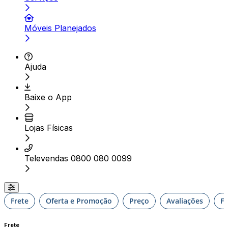
Móveis Planejados
Ajuda
Baixe o App
Lojas Físicas
Televendas 0800 080 0099
Frete
Oferta e Promoção
Preço
Avaliações
F
Frete