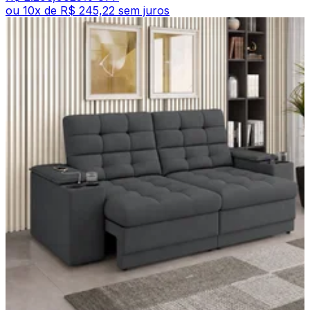
ou
10
x de
R$ 245,22
sem juros