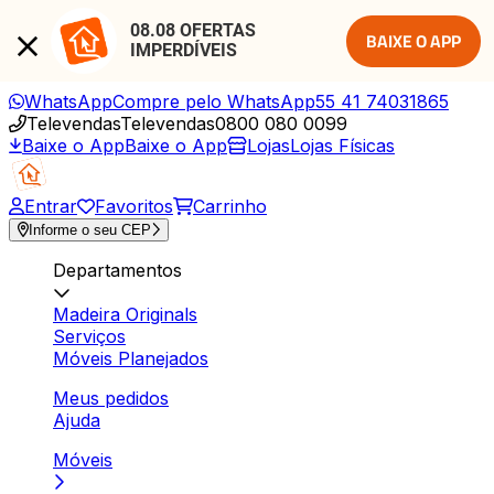
08.08 OFERTAS 
BAIXE O APP
IMPERDÍVEIS
WhatsApp
Compre pelo WhatsApp
55 41 74031865
Televendas
Televendas
0800 080 0099
Baixe o App
Baixe o App
Lojas
Lojas Físicas
Entrar
Favoritos
Carrinho
Informe o seu CEP
Departamentos
Madeira Originals
Serviços
Móveis Planejados
Meus pedidos
Ajuda
Móveis