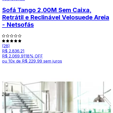
Sofá Tango 2,00M Sem Caixa,
Retrátil e Reclinável Velosuede Areia
- Netsofás
(28)
R$ 2.836,21
R$ 2.069,91
18
% OFF
ou
10
x de
R$ 229,99
sem juros