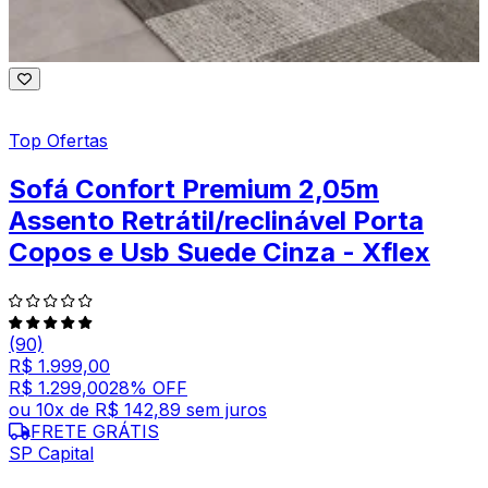
Top Ofertas
Sofá Confort Premium 2,05m
Assento Retrátil/reclinável Porta
Copos e Usb Suede Cinza - Xflex
(90)
R$ 1.999,00
R$ 1.299,00
28
% OFF
ou
10
x de
R$ 142,89
sem juros
FRETE GRÁTIS
SP Capital