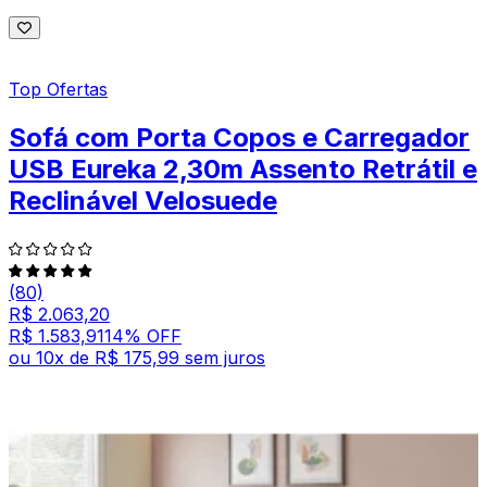
Top Ofertas
Sofá com Porta Copos e Carregador
USB Eureka 2,30m Assento Retrátil e
Reclinável Velosuede
(80)
R$ 2.063,20
R$ 1.583,91
14
% OFF
ou
10
x de
R$ 175,99
sem juros