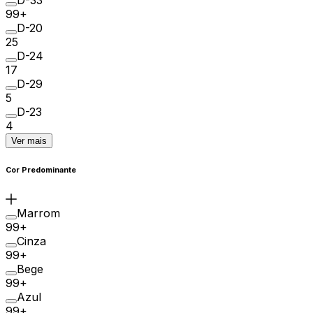
D-33
99+
D-20
25
D-24
17
D-29
5
D-23
4
Ver mais
Cor Predominante
Marrom
99+
Cinza
99+
Bege
99+
Azul
99+