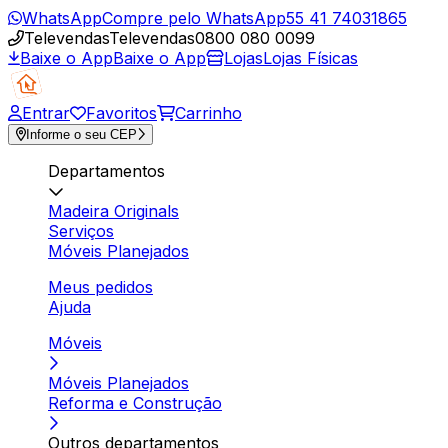
WhatsApp
Compre pelo WhatsApp
55 41 74031865
Televendas
Televendas
0800 080 0099
Baixe o App
Baixe o App
Lojas
Lojas Físicas
Entrar
Favoritos
Carrinho
Informe o seu CEP
Departamentos
Madeira Originals
Serviços
Móveis Planejados
Meus pedidos
Ajuda
Móveis
Móveis Planejados
Reforma e Construção
Outros departamentos