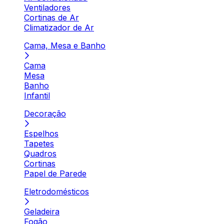
Ventiladores
Cortinas de Ar
Climatizador de Ar
Cama, Mesa e Banho
Cama
Mesa
Banho
Infantil
Decoração
Espelhos
Tapetes
Quadros
Cortinas
Papel de Parede
Eletrodomésticos
Geladeira
Fogão