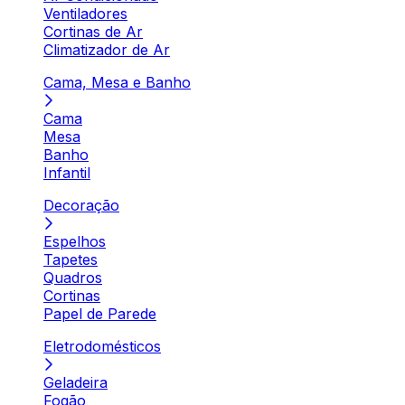
Ventiladores
Cortinas de Ar
Climatizador de Ar
Cama, Mesa e Banho
Cama
Mesa
Banho
Infantil
Decoração
Espelhos
Tapetes
Quadros
Cortinas
Papel de Parede
Eletrodomésticos
Geladeira
Fogão