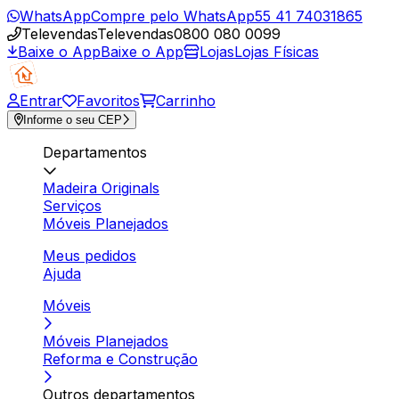
WhatsApp
Compre pelo WhatsApp
55 41 74031865
Televendas
Televendas
0800 080 0099
Baixe o App
Baixe o App
Lojas
Lojas Físicas
Entrar
Favoritos
Carrinho
Informe o seu CEP
Departamentos
Madeira Originals
Serviços
Móveis Planejados
Meus pedidos
Ajuda
Móveis
Móveis Planejados
Reforma e Construção
Outros departamentos