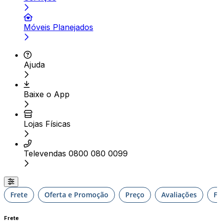
Móveis Planejados
Ajuda
Baixe o App
Lojas Físicas
Televendas 0800 080 0099
Frete
Oferta e Promoção
Preço
Avaliações
F
Frete