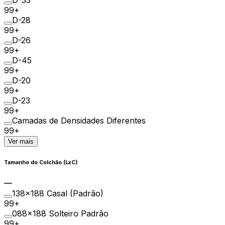
D-33
99+
D-28
99+
D-26
99+
D-45
99+
D-20
99+
D-23
99+
Camadas de Densidades Diferentes
99+
Ver mais
Tamanho do Colchão (LxC)
138×188 Casal (Padrão)
99+
088×188 Solteiro Padrão
99+