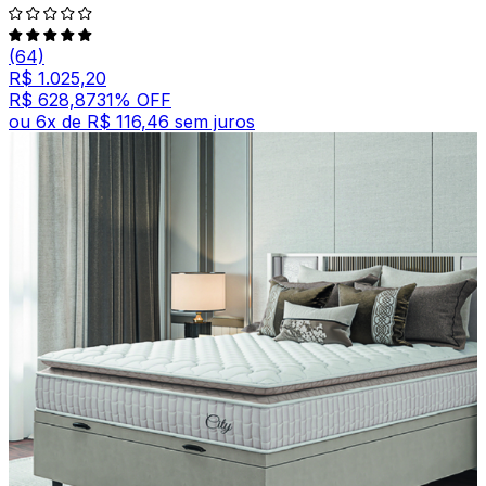
(64)
R$ 1.025,20
R$ 628,87
31
% OFF
ou
6
x de
R$ 116,46
sem juros