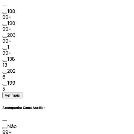
188
99+
198
99+
203
99+
1
99+
138
13
202
6
199
5
Ver mais
Acompanha Cama Auxiliar
Não
99+