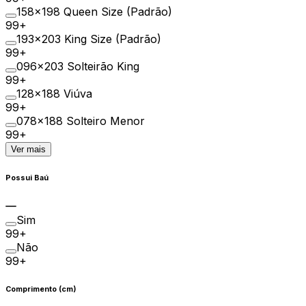
158×198 Queen Size (Padrão)
99+
193×203 King Size (Padrão)
99+
096×203 Solteirão King
99+
128×188 Viúva
99+
078×188 Solteiro Menor
99+
Ver mais
Possui Baú
Sim
99+
Não
99+
Comprimento (cm)