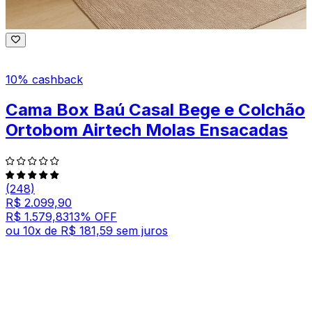
10% cashback
Cama Box Baú Casal Bege e Colchão
Ortobom Airtech Molas Ensacadas
(248)
R$ 2.099,90
R$ 1.579,83
13
% OFF
ou
10
x de
R$ 181,59
sem juros